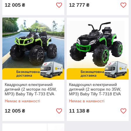
12 005
12 777
₴
₴
Квадроцикл електричний
Квадроцикл електричний
дитячий (2 мотори по 45W,
дитячий (2 мотори по 35W,
МР3) Baby Tilly T-733 EVA
МР3) Baby Tilly T-7318 EVA
GREEN Чорно-зелений
GREEN Зелений | Дитячий
Немає в наявності
Немає в наявності
електромобіль Тіллі
12 005
11 138
₴
₴