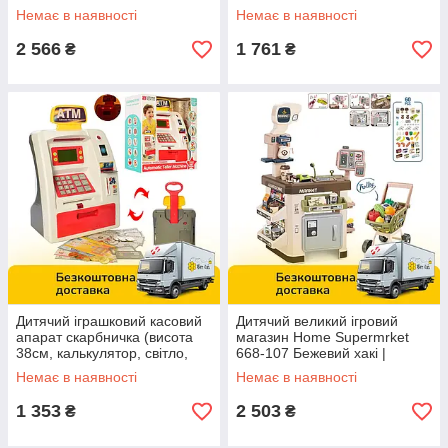
звук, світло) Limo Toy 668-77
продукти, гроші) YY6002-1
Немає в наявності
Немає в наявності
2 566
1 761
₴
₴
Дитячий іграшковий касовий
Дитячий великий ігровий
апарат скарбничка (висота
магазин Home Supermrket
38см, калькулятор, світло,
668-107 Бежевий хакі |
звук, відбиток пальця) 35860
Супермаркет з візком та
Немає в наявності
Немає в наявності
продуктами
1 353
2 503
₴
₴