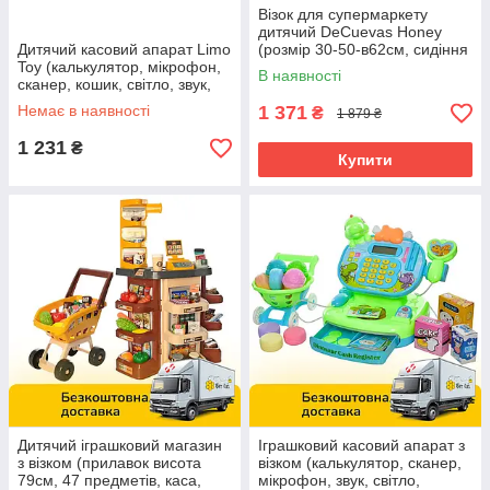
Візок для супермаркету
дитячий DeCuevas Honey
Дитячий касовий апарат Limo
(розмір 30-50-в62см, сидіння
Toy (калькулятор, мікрофон,
для ляльки, продукти) 52170
В наявності
сканер, кошик, світло, звук,
17 предметів) 7016-UA
Немає в наявності
1 371
₴
1 879 ₴
1 231
₴
Купити
Дитячий іграшковий магазин
Іграшковий касовий апарат з
з візком (прилавок висота
візком (калькулятор, сканер,
79см, 47 предметів, каса,
мікрофон, звук, світло,