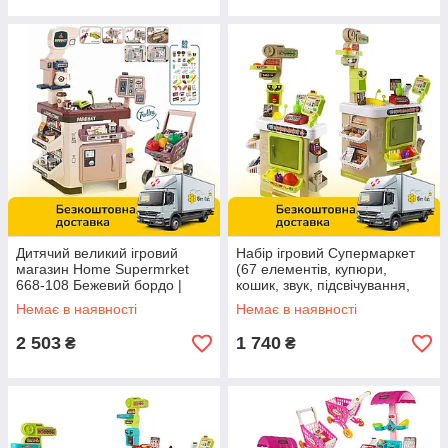
Дитячий великий ігровий
Набір ігровий Супермаркет
магазин Home Supermrket
(67 елементів, купюри,
668-108 Бежевий бордо |
кошик, звук, підсвічування,
Супермаркет з візком та
продукти, сканер, ваги) 922-
Немає в наявності
Немає в наявності
продуктами
200
2 503
1 740
₴
₴