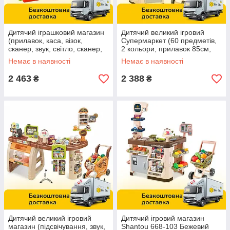
Дитячий іграшковий магазин
Дитячий великий ігровий
(прилавок, каса, візок,
Супермаркет (60 предметів,
сканер, звук, світло, сканер,
2 кольори, прилавок 85см,
на батарейках) 661-80
світло, звук, каса, сканер)
Немає в наявності
Немає в наявності
668-107-08
2 463
2 388
₴
₴
Дитячий великий ігровий
Дитячий ігровий магазин
магазин (підсвічування, звук,
Shantou 668-103 Бежевий