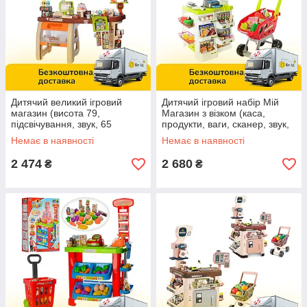
Дитячий великий ігровий
Дитячий ігровий набір Мій
магазин (висота 79,
Магазин з візком (каса,
підсвічування, звук, 65
продукти, ваги, сканер, звук,
елементів, сканер, термінал,
світло, 24 предмети)668-01-
Немає в наявності
Немає в наявності
продукти) 668-68
03
2 474
2 680
₴
₴