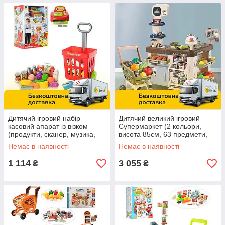
Дитячий ігровий набір
Дитячий великий ігровий
касовий апарат із візком
Супермаркет (2 кольори,
(продукти, сканер, музика,
висота 85см, 63 предмети,
світло, 24 деталей) 661-84
світло, звук, каса, сканер)
Немає в наявності
Немає в наявності
668-105-06
1 114
3 055
₴
₴