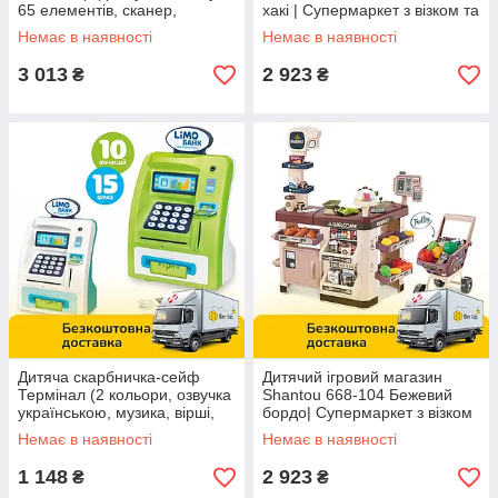
65 елементів, сканер,
хакі | Супермаркет з візком та
термінал, продукти) 668-68
продуктами
Немає в наявності
Немає в наявності
3 013
2 923
₴
₴
Дитяча скарбничка-сейф
Дитячий ігровий магазин
Термінал (2 кольори, озвучка
Shantou 668-104 Бежевий
українською, музика, вірші,
бордо| Супермаркет з візком
скоромовки, купюри) M 4550
та продуктами
Немає в наявності
Немає в наявності
IUA
1 148
2 923
₴
₴