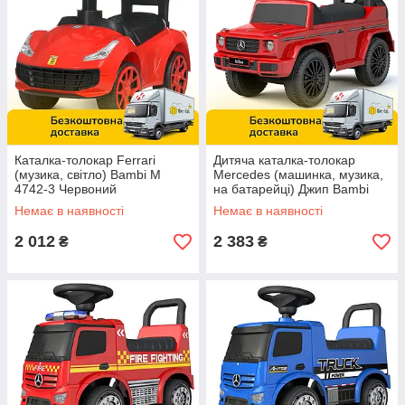
Каталка-толокар Ferrari
Дитяча каталка-толокар
(музика, світло) Bambi M
Mercedes (машинка, музика,
4742-3 Червоний
на батарейці) Джип Bambi
652-3 Червоний
Немає в наявності
Немає в наявності
2 012
2 383
₴
₴