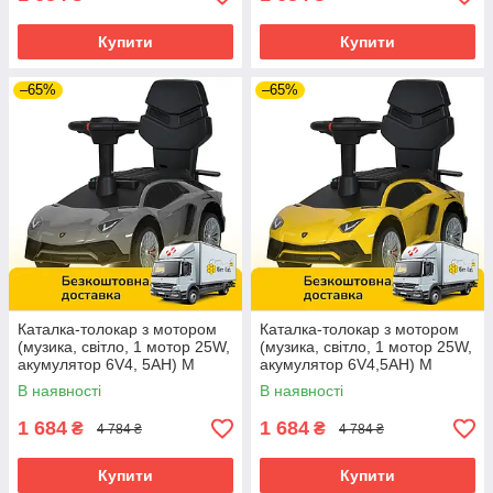
Купити
Купити
–65%
–65%
Каталка-толокар з мотором
Каталка-толокар з мотором
(музика, світло, 1 мотор 25W,
(музика, світло, 1 мотор 25W,
акумулятор 6V4, 5AH) M
акумулятор 6V4,5AH) M
5777EBL-11 Сірий
5777EBL-6 Жовтий
В наявності
В наявності
1 684
1 684
₴
₴
4 784 ₴
4 784 ₴
Купити
Купити