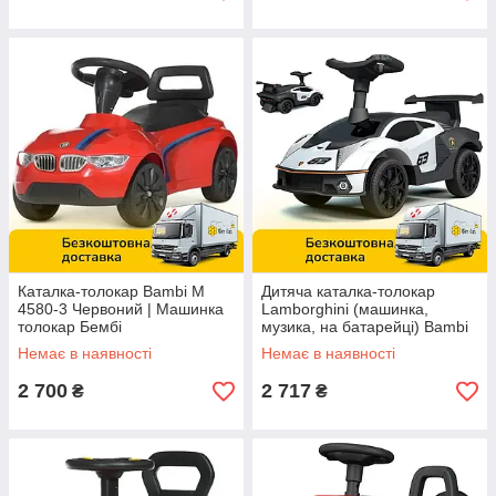
Каталка-толокар Bambi M
Дитяча каталка-толокар
4580-3 Червоний | Машинка
Lamborghini (машинка,
толокар Бембі
музика, на батарейці) Bambi
660-1 Білий
Немає в наявності
Немає в наявності
2 700
2 717
₴
₴