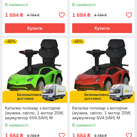
5777EBL-1 Білий
5777EBL-4 Синій
В наявності
В наявності
1 684
1 684
₴
₴
4 784 ₴
4 784 ₴
Купити
Купити
–65%
–65%
Каталка-толокар з мотором
Каталка-толокар з мотором
(музика, світло, 1 мотор 25W,
(музика, світло, 1 мотор 25W,
акумулятор 6V4,5AH) M
акумулятор 6V4,5AH) M
5777EBL-5 Зелений
5777EBL-3 Червоний
В наявності
В наявності
1 684
1 684
₴
₴
4 784 ₴
4 784 ₴