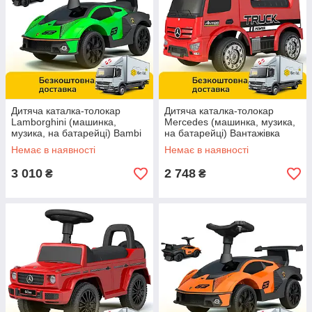
Дитяча каталка-толокар
Дитяча каталка-толокар
Lamborghini (машинка,
Mercedes (машинка, музика,
музика, на батарейці) Bambi
на батарейці) Вантажівка
660-5 Зелений
Bambi 656-3 Червоний
Немає в наявності
Немає в наявності
3 010
2 748
₴
₴