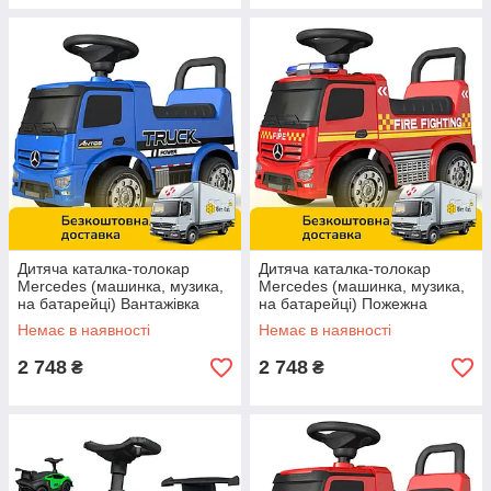
Дитяча каталка-толокар
Дитяча каталка-толокар
Mercedes (машинка, музика,
Mercedes (машинка, музика,
на батарейці) Вантажівка
на батарейці) Пожежна
Bambi 656-4 Синій
машина Bambi 657-3
Немає в наявності
Немає в наявності
Червоний
2 748
2 748
₴
₴