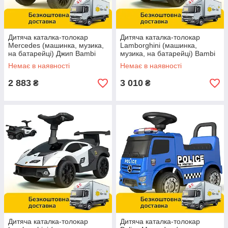
Дитяча каталка-толокар
Дитяча каталка-толокар
Mercedes (машинка, музика,
Lamborghini (машинка,
на батарейці) Джип Bambi
музика, на батарейці) Bambi
652-3 Червоний
660-7 Помаранчевий
Немає в наявності
Немає в наявності
2 883
3 010
₴
₴
Дитяча каталка-толокар
Дитяча каталка-толокар