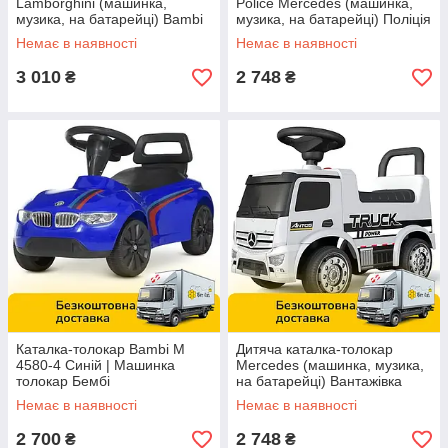
Lamborghini (машинка,
Police Mercedes (машинка,
музика, на батарейці) Bambi
музика, на батарейці) Поліція
660-1 Білий
Bambi 657-4 Синій
Немає в наявності
Немає в наявності
3 010
2 748
₴
₴
Каталка-толокар Bambi M
Дитяча каталка-толокар
4580-4 Синій | Машинка
Mercedes (машинка, музика,
толокар Бембі
на батарейці) Вантажівка
Bambi 656-1
Немає в наявності
Немає в наявності
2 700
2 748
₴
₴