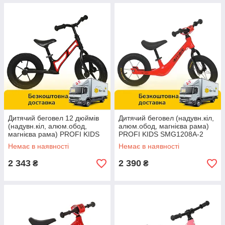
Дитячий беговел 12 дюймів
Дитячий беговел (надувн.кіл,
(надувн.кіл, алюм.обод,
алюм.обод, магнієва рама)
магнієва рама) PROFI KIDS
PROFI KIDS SMG1208A-2
HUMG1207A-1 Чорно-
Червоний
Немає в наявності
Немає в наявності
червоний
2 343
2 390
₴
₴