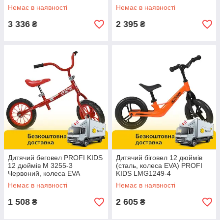
Чорно-салатовий
Чорний
Немає в наявності
Немає в наявності
3 336
2 395
₴
₴
Дитячий беговел PROFI KIDS
Дитячий біговел 12 дюймів
12 дюймів M 3255-3
(сталь, колеса EVA) PROFI
Червоний, колеса EVA
KIDS LMG1249-4
Помаранчевий
Немає в наявності
Немає в наявності
1 508
2 605
₴
₴