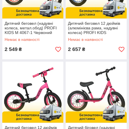
Дитячий беговел (надувні
Дитячий беговел 12 дюймів
колеса, метал.обод) PROFI
(алюмінієва рама, надувні
KIDS M 4067-1 Червоний
колеса) PROFI KIDS
ML1203A-3 Чорно-синій
Немає в наявності
Немає в наявності
2 549
2 657
₴
₴
Дитячий беговел 12 дюймів
Дитячий біговел (надувні