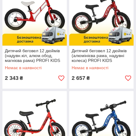
Дитячий беговел 12 дюймів
Дитячий беговел 12 дюймів
(надувн.кіл, алюм.обод,
(алюмінієва рама, надувні
магнієва рама) PROFI KIDS
колеса) PROFI KIDS
HUMG1207A-2 Червоно-
ML1203A-1 Чорно-червоний
Немає в наявності
Немає в наявності
білий
2 343
2 657
₴
₴