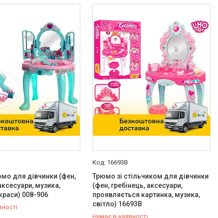
16693B
мо для дівчинки (фен,
Трюмо зі стільчиком для дівчинки
аксесуари, музика,
(фен, гребінець, аксесуари,
икраси) 008-906
проявляється картинка, музика,
світло) 16693B
вності
Немає в наявності