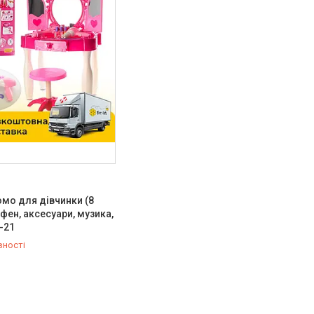
мо для дівчинки (8
 фен, аксесуари, музика,
1-21
вності
-98-35