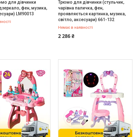
юмо для дівчинки
Трюмо для дівчинки (стульчик,
дзеркало, фен, музика,
чарівна паличка, фен,
сесуари) LM90013
проявляється картинка, музика,
світло, аксесуари) 661-132
вності
Немає в наявності
-98-35
0 (800) 33-98-35
2 286 ₴