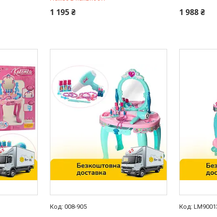
0 (800) 33-98-35
0 (800) 33
1 195 ₴
1 988 ₴
008-905
LM9001