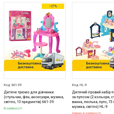
Товари зі знижками
1
–27%
Виробник
Hola
1
Limo Toy
1
Країна виробник
Китай
3
Тип
Дитячий туалетний столик
27
Вікова група
Від 3 років
33
Особливості
661-39
HL-9
Дитяче трюмо для дівчинки
Дитячий ігровий набір 
Звукові ефекти
29
(стульчик, фен, аксесуари, музика,
за пупсом (2 кольори, с
світло, 13 предметів) 661-39
ванна, люлька, пупс, 73
Мелодії
10
музика, світло) HL-9
В наявності
Світлові ефекти
29
Немає в наявності