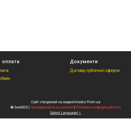
і оплата
Документи
плата
Договір публічної оферти
обмін
Сайт створений на маркетплейсі
Prom.ua
🐝 beeKIDS |
Поскаржитися на контент
|
Політика конфіденційності
Select Language
▼