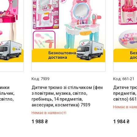
7939
661-21
инки
Дитяче трюмо зі стільчиком (фен
Дитяче трю
ільчик,
з повітрям, музика, світло,
предметів,
світло,
гребінець, 14 предметів,
світло) 66
аксесуари, косметика) 7939
Немає в ная
Немає в наявності
0 (800) 33-98-35
0 (800) 33
1 988 ₴
1 984 ₴