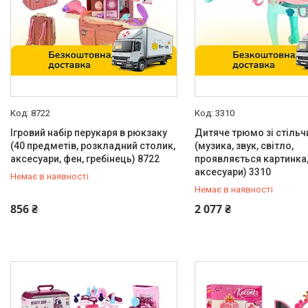
8722
3310
Ігровий набір перукаря в рюкзаку
Дитяче трюмо зі стіль
(40 предметів, розкладний столик,
(музика, звук, світло,
аксесуари, фен, гребінець) 8722
проявляється картинка,
аксесуари) 3310
Немає в наявності
Немає в наявності
0 (800) 33-98-35
0 (800) 33-98-35
856 ₴
2 077 ₴