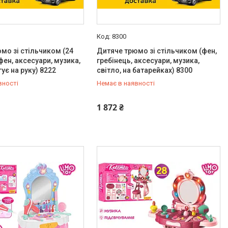
8300
мо зі стільчиком (24
Дитяче трюмо зі стільчиком (фен,
фен, аксесуари, музика,
гребінець, аксесуари, музика,
гує на руку) 8222
світло, на батарейках) 8300
вності
Немає в наявності
-98-35
0 (800) 33-98-35
1 872 ₴