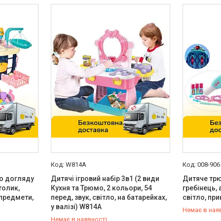
W814A
008-906
по догляду
Дитячі ігровий набір 3в1 (2 види
Дитяче трю
толик,
Кухня та Трюмо, 2 кольори, 54
гребінець, 
 предмети,
перед, звук, світло, на батарейках,
світло, пр
у валізі) W814A
Немає в ная
Немає в наявності