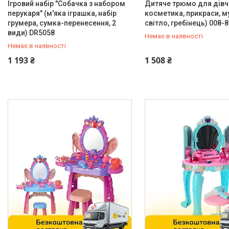
Ігровий набір "Собачка з набором
Дитяче трюмо для дівч
перукаря" (м'яка іграшка, набір
косметика, прикраси, м
Контакти
грумера, сумка-перенесення, 2
світло, гребінець) 008-8
види) DR5058
Немає в наявності
Немає в наявності
0 (800) 33-98-35
0 (800) 33-98-35
1 193 ₴
1 508 ₴