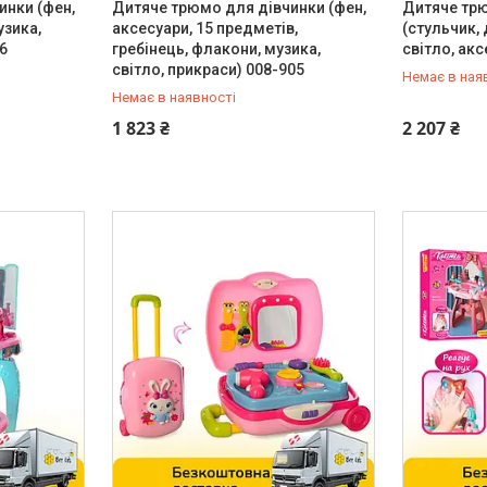
инки (фен,
Дитяче трюмо для дівчинки (фен,
Дитяче тр
узика,
аксесуари, 15 предметів,
(стульчик, 
6
гребінець, флакони, музика,
світло, ак
світло, прикраси) 008-905
Немає в ная
Немає в наявності
0 (800) 33-98-35
0 (800) 33
1 823 ₴
2 207 ₴