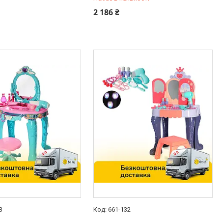
-98-35
0 (800) 33-98-35
2 186 ₴
3
661-132