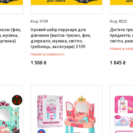
3109
8222
иком (фен,
Ігровий набір перукаря для
Дитяче трю
, музика,
дівчинки (валіза-трюмо, фен,
предмети, 
артинка)
дзеркало, музика, світло,
світло, реа
гребінець, аксесуари) 3109
Немає в ная
Немає в наявності
0 (800) 33-98-35
0 (800) 33
1 508 ₴
1 845 ₴