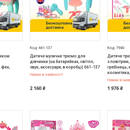
661-137
7940
чиком
Дитяче музичне трюмо для
Дитяче трю
дівчинки (на батарейках, світло,
з повітрям,
 фен,
звук, аксесуари, в коробці) 661-137
гребінець, 
косметика,
Немає в наявності
Немає в ная
0 (800) 33-98-35
0 (800) 33
2 160 ₴
1 976 ₴