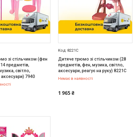
8221C
мо зі стільчиком (фен
Дитяче трюмо зі стільчиком (28
 14 предметів,
предметів, фен, музика, світло,
музика, світло,
аксесуари, реагує на руку) 8221C
 аксесуари) 7940
Немає в наявності
вності
-98-35
0 (800) 33-98-35
1 965 ₴