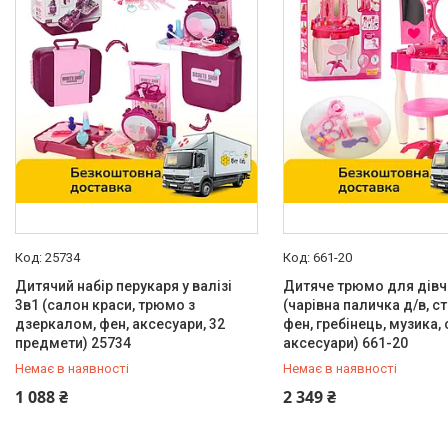
25734
661-20
Дитячий набір перукаря у валізі
Дитяче трюмо для дівч
3в1 (салон краси, трюмо з
(чарівна паличка д/в, ст
дзеркалом, фен, аксесуари, 32
фен, гребінець, музика, 
предмети) 25734
аксесуари) 661-20
Немає в наявності
Немає в наявності
0 (800) 33-98-35
0 (800) 33-98-35
1 088 ₴
2 349 ₴