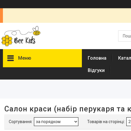
Меню
Головна
Ката
Відгуки
Фільтри
Ціна
Наявність
Салон краси (набір перукаря та 
В наявності
1
Акція