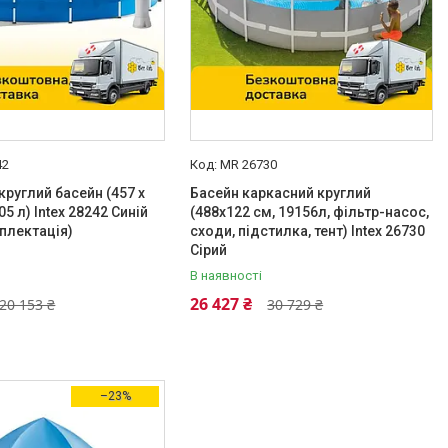
42
MR 26730
круглий басейн (457 x
Басейн каркасний круглий
05 л) Intex 28242 Синій
(488x122 см, 19156л, фільтр-насос,
плектація)
сходи, підстилка, тент) Intex 26730
Сірий
В наявності
26 427 ₴
20 153 ₴
30 729 ₴
–23%