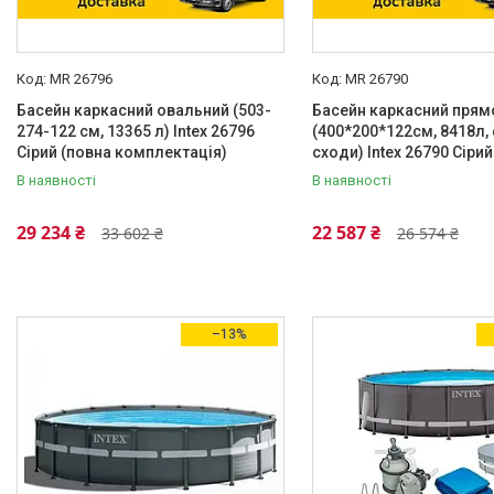
MR 26796
MR 26790
Басейн каркасний овальний (503-
Басейн каркасний прям
274-122 см, 13365 л) Intex 26796
(400*200*122см, 8418л, 
Сірий (повна комплектація)
сходи) Intex 26790 Сірий
В наявності
В наявності
29 234 ₴
22 587 ₴
33 602 ₴
26 574 ₴
–13%