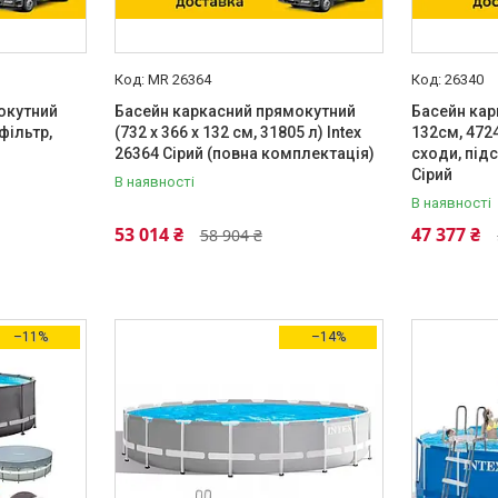
MR 26364
26340
окутний
Басейн каркасний прямокутний
Басейн кар
фільтр,
(732 x 366 x 132 см, 31805 л) Intex
132см, 472
26364 Сірий (повна комплектація)
сходи, підс
Сірий
В наявності
В наявності
53 014 ₴
47 377 ₴
58 904 ₴
–11%
–14%