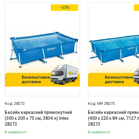
Товари зі знижками
27
–23%
Виробник
Bestway
1
Intex
69
Країна виробник
Китай
65
Колір
Блакитний
7
Білий
1
Рожевий
3
28272
MR 28273
Синій
19
Басейн каркасний прямокутний
Басейн каркасний прям
(300 x 200 x 75 см, 3834 л) Intex
(450 x 220 x 84 см, 7127 л
Сірий
37
28272
28273
Стан
В наявності
В наявності