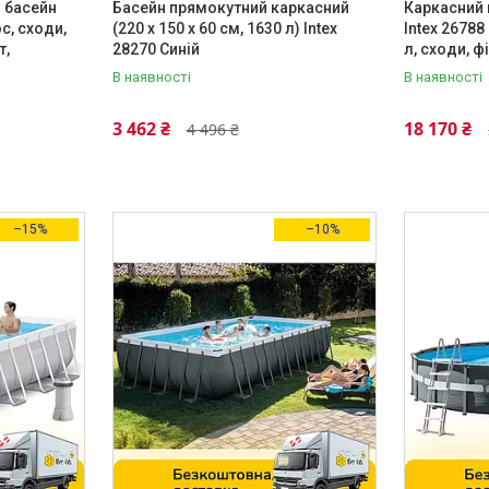
 басейн
Басейн прямокутний каркасний
Каркасний 
с, сходи,
(220 x 150 x 60 см, 1630 л) Intex
Intex 26788
т,
28270 Синій
л, сходи, ф
В наявності
В наявності
3 462 ₴
18 170 ₴
4 496 ₴
–15%
–10%