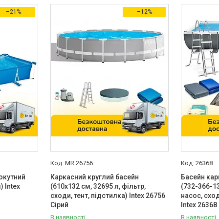
–21%
–12%
MR 26756
26368
окутний
Каркасний круглий басейн
Басейн кар
) Intex
(610x132 см, 32695 л, фільтр,
(732-366-1
сходи, тент, підстилка) Intex 26756
насос, схо
Сірий
Intex 26368
В наявності
В наявності