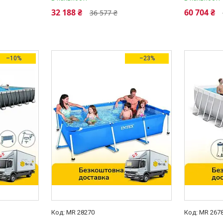
32 188 ₴
60 704 ₴
36 577 ₴
–10%
–23%
MR 28270
MR 267