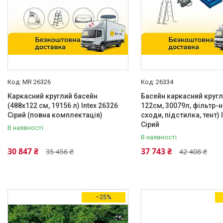
MR 26326
26334
Каркасний круглий басейн
Басейн каркасний кругл
(488x122 см, 19156 л) Intex 26326
122см, 30079л, фільтр-н
Сірий (повна комплектація)
сходи, підстилка, тент) 
Сірий
В наявності
В наявності
30 847 ₴
37 743 ₴
35 456 ₴
42 408 ₴
–25%