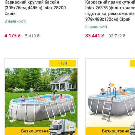
Каркасний круглий басейн
Каркасний прямокутний
(305х76см, 4485 л) Intex 28200
Intex 26378 (фільтр-насо
Синій
підстилка, ремкомплек
978х488х132см) Сірий
В наявності
В наявності
4 173 ₴
83 441 ₴
5 419 ₴
92 712 ₴
–13%