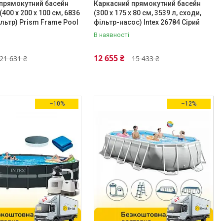
прямокутний басейн
Каркасний прямокутний басейн
 (400 x 200 x 100 см, 6836
(300 x 175 x 80 см, 3539 л, сходи,
ільтр) Prism Frame Pool
фільтр-насос) Intex 26784 Сірий
В наявності
12 655 ₴
21 631 ₴
15 433 ₴
–10%
–12%