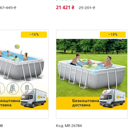
21 421 ₴
67 449 ₴
25 201 ₴
–16%
–18%
88
MR 26784