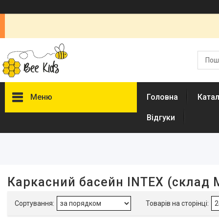
Меню
Головна
Ката
Відгуки
Фільтри
Ціна
Наявність
Каркасний басейн INTEX (склад 
В наявності
27
Акція