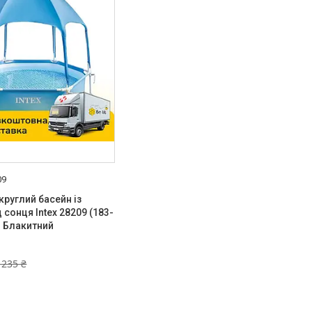
09
круглий басейн із
 сонця Intex 28209 (183-
) Блакитний
 235 ₴