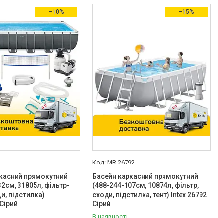
–10%
–15%
MR 26792
касний прямокутний
Басейн каркасний прямокутний
32см, 31805л, фільтр-
(488-244-107см, 10874л, фільтр,
ди, підстилка)
сходи, підстилка, тент) Intex 26792
 Сірий
Сірий
В наявності