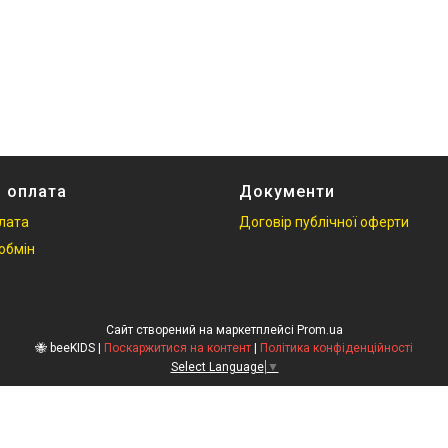
і оплата
Документи
плата
Договір публічної оферти
обмін
Сайт створений на маркетплейсі
Prom.ua
🐝 beeKIDS |
Поскаржитися на контент
|
Політика конфіденційності
Select Language
▼