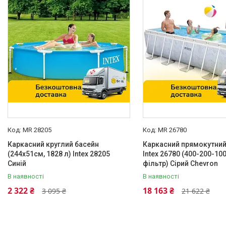
MR 28205
MR 26780
Каркасний круглий басейн
Каркасний прямокутний
(244х51см, 1828 л) Intex 28205
Intex 26780 (400-200-100
Синій
фільтр) Сірий Chevron
В наявності
В наявності
2 322 ₴
18 163 ₴
3 095 ₴
21 622 ₴