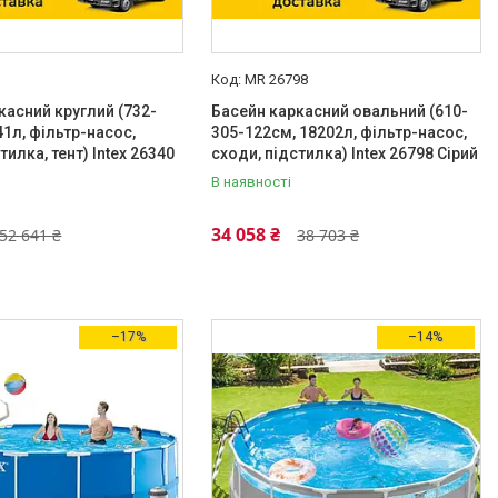
MR 26798
касний круглий (732-
Басейн каркасний овальний (610-
41л, фільтр-насос,
305-122см, 18202л, фільтр-насос,
тилка, тент) Intex 26340
сходи, підстилка) Intex 26798 Сірий
В наявності
34 058 ₴
52 641 ₴
38 703 ₴
–17%
–14%