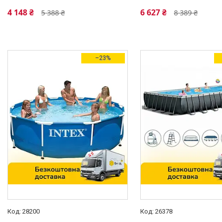
Нове
65
4 148 ₴
6 627 ₴
5 388 ₴
8 389 ₴
Каталог
–23%
Новинки
Доставка і оплата
Повернення і обмін
Документи
Відгуки
Контакти
28200
26378