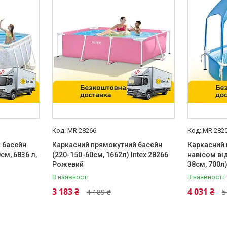
MR 28266
MR 282
 басейн
Каркасний прямокутний басейн
Каркасний 
см, 6836 л,
(220-150-60см, 1662л) Intex 28266
навісом від
Рожевий
38см, 700л
В наявності
В наявності
3 183 ₴
4 031 ₴
4 189 ₴
5