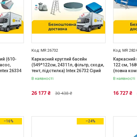
MR 26732
MR 282
ий (610-
Каркасний круглий басейн
Каркасний 
асос,
(549*122см, 24311л, фільтр, сходи,
122 см, 168
Intex 26334
тент, підстилка) Intex 26732 Сірий
(повна ком
В наявності
В наявності
26 177 ₴
16 727 ₴
30 438 ₴
–16%
–24%