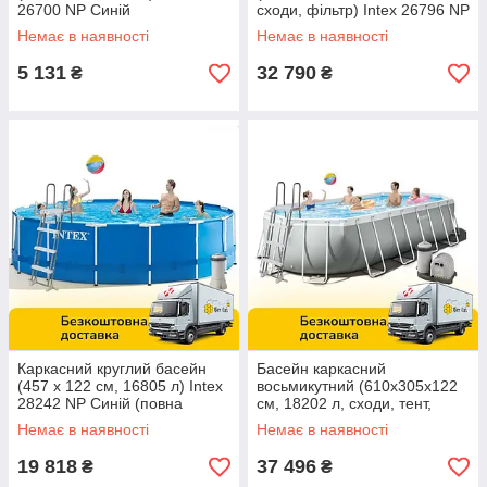
26700 NP Синій
сходи, фільтр) Intex 26796 NP
Сірий
Немає в наявності
Немає в наявності
5 131
32 790
₴
₴
Каркасний круглий басейн
Басейн каркасний
(457 x 122 см, 16805 л) Intex
восьмикутний (610x305x122
28242 NP Синій (повна
см, 18202 л, сходи, тент,
комплектація)
підстилка, фільтр) Intex
Немає в наявності
Немає в наявності
26798 NP
19 818
37 496
₴
₴