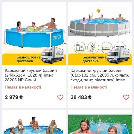
Каркасний круглий басейн
Каркасний круглий басейн
(244х51см, 1828 л) Intex
(610x132 см, 32695 л, фільтр,
28205 NP Синій
сходи, тент, підстилка) Intex
26756 NP Сірий
Немає в наявності
Немає в наявності
2 979
38 483
₴
₴