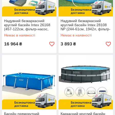
Надувний безкаркасний
Надувний безкаркасний
круглий басейн Intex 26168
круглий басейн Intex 28108
(457-122см, фільтр-насос,
NP (244-61см, 1942л, фільтр-
сходи, підстилка, тент) Синій
насос) Синій
Немає в наявності
Немає в наявності
16 964
3 893
₴
₴
Басейн прямокутний
Каркасний круглий басейн