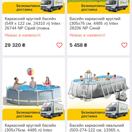
Каркасний круглий басейн
Басейн каркасний круглий
(549 x 122 см, 24310 л) Intex
(305x76 см, 4485 л) Intex
26744 NP Сірий (повна
28206 NP Синій
комплектація)
Немає в наявності
Немає в наявності
29 320
5 458
₴
₴
Каркасний круглий басейн
Басейн каркасний овальний
(305х76см, 4485 л) Intex
(503-274-122 см, 13365 л,