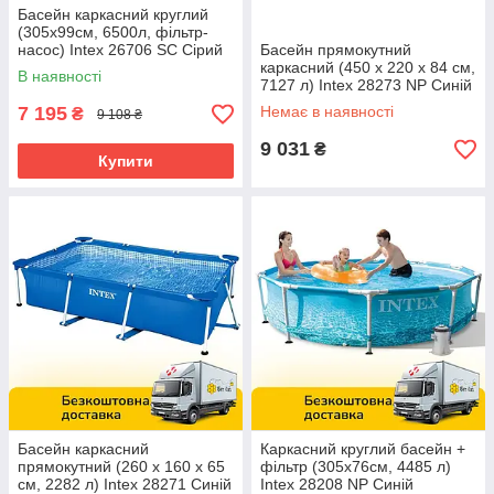
Басейн каркасний круглий
(305x99см, 6500л, фільтр-
насос) Intex 26706 SC Сірий
Басейн прямокутний
каркасний (450 x 220 x 84 см,
В наявності
7127 л) Intex 28273 NP Синій
7 195
Немає в наявності
₴
9 108 ₴
9 031
₴
Купити
Басейн каркасний
Каркасний круглий басейн +
прямокутний (260 x 160 x 65
фільтр (305х76см, 4485 л)
см, 2282 л) Intex 28271 Синій
Intex 28208 NP Синій