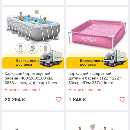
Каркасний прямокутний
Каркасний квадратний
басейн (400x200x100 см,
дитячий басейн (122 * 122 *
6836 л, сходи, фільтр) Intex
30см, об'єм 337л) Intex
26788 NP Сірий
57172 PN
Немає в наявності
Немає в наявності
20 264
1 848
₴
₴