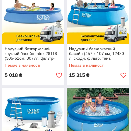
Надувний безкаркасний
Надувний безкаркасний
круглий басейн Intex 28118
басейн (457 х 107 см, 12430
(305-61см, 3077л, фільтр-
л, сходи, фільтр, тент,
насосом 220V) Синій
підстилка) Intex 26166 Синій
Немає в наявності
Немає в наявності
5 018
15 315
₴
₴